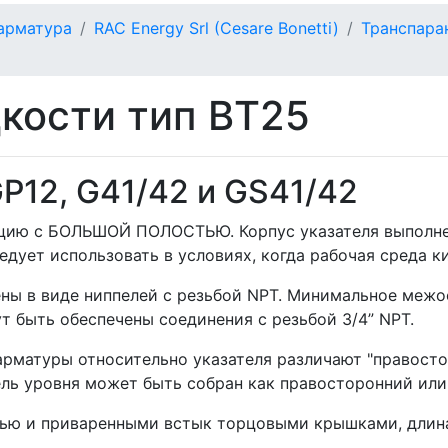
арматура
RAC Energy Srl (Cesare Bonetti)
Транспара
кости тип BT25
P12, G41/42 и GS41/42
укцию с БОЛЬШОЙ ПОЛОСТЬЮ. Корпус указателя выполне
дует использовать в условиях, когда рабочая среда ки
ы в виде ниппелей с резьбой NPT. Минимальное межосе
ут быть обеспечены соединения с резьбой 3/4” NPT.
рматуры относительно указателя различают "правостор
ель уровня может быть собран как правосторонний или
остью и приваренными встык торцовыми крышками, длин