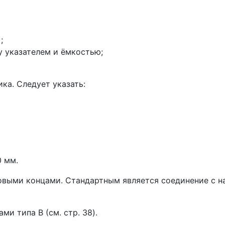
;
у указателем и ёмкостью;
ка. Следует указать:
0 мм.
овыми концами. Стандартным является соединение с на
и типа B (см. стр. 38).