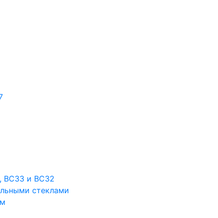
7
, BC33 и BC32
ельными стеклами
ом